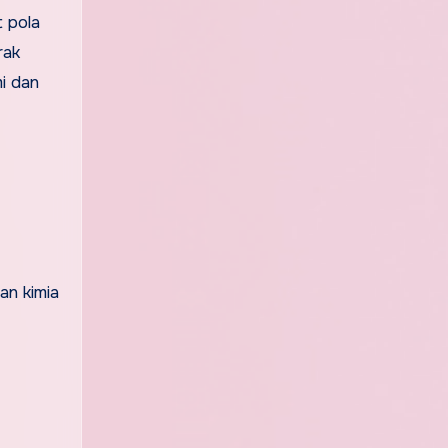
t pola
rak
i dan
an kimia