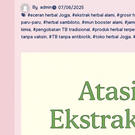
By
admin
07/06/2025
#eceran herbal Jogja
,
#ekstrak herbal alami
,
#grosir h
paru-paru
,
#herbal sambiloto
,
#imun booster alami
,
#jam
kimia
,
#pengobatan TB tradisional
,
#produk herbal terp
tanpa vaksin
,
#TB tanpa antibiotik
,
#toko herbal Jogja
,