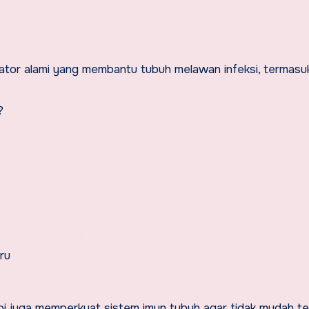
ator alami yang membantu tubuh melawan infeksi, termasu
?
ru
tapi juga memperkuat sistem imun tubuh agar tidak mudah te