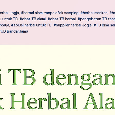
erbal Jogja
,
#herbal alami tanpa efek samping
,
#herbal meniran
,
#he
u untuk TB
,
#obat TB alami
,
#obat TB herbal
,
#pengobatan TB tan
ercaya
,
#solusi herbal untuk TB
,
#supplier herbal Jogja
,
#TB bisa s
#UD BandarJamu