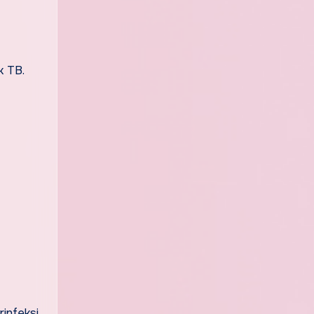
k TB.
rinfeksi